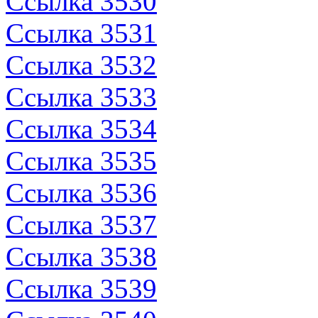
Ссылка 3530
Ссылка 3531
Ссылка 3532
Ссылка 3533
Ссылка 3534
Ссылка 3535
Ссылка 3536
Ссылка 3537
Ссылка 3538
Ссылка 3539