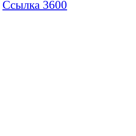
Ссылка 3600