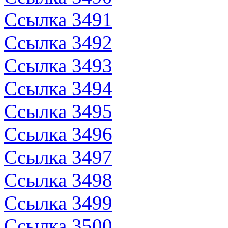
Ссылка 3491
Ссылка 3492
Ссылка 3493
Ссылка 3494
Ссылка 3495
Ссылка 3496
Ссылка 3497
Ссылка 3498
Ссылка 3499
Ссылка 3500